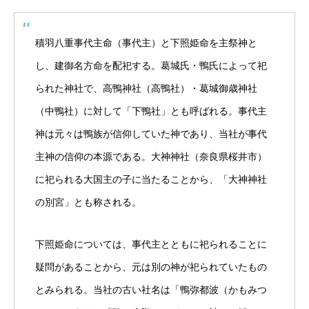
積羽八重事代主命（事代主）と下照姫命を主祭神と
し、建御名方命を配祀する。葛城氏・鴨氏によって祀
られた神社で、高鴨神社（高鴨社）・葛城御歳神社
（中鴨社）に対して「下鴨社」とも呼ばれる。事代主
神は元々は鴨族が信仰していた神であり、当社が事代
主神の信仰の本源である。大神神社（奈良県桜井市）
に祀られる大国主の子に当たることから、「大神神社
の別宮」とも称される。
下照姫命については、事代主とともに祀られることに
疑問があることから、元は別の神が祀られていたもの
とみられる。当社の古い社名は「鴨弥都波（かもみつ