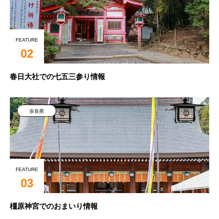
FEATURE
02
春日大社での七五三参り情報
奈良県
FEATURE
03
橿原神宮でのおまいり情報