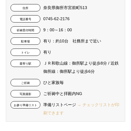
奈良県御所市宮前町513
住所
0745-62-2176
電話番号
9：00～16：00
祈祷受付時間
有り：約10台 社務所まで近い
駐車場
有り
トイレ
ＪＲ和歌山線：御所駅より徒歩8分 / 近鉄
最寄り駅
御所線：御所駅より徒歩6分
ひと家族毎
ご祈祷
ご祈祷中と拝殿内NG
写真撮影
準備リストページ
→ チェックリストが印
お参り準備リスト
刷できます