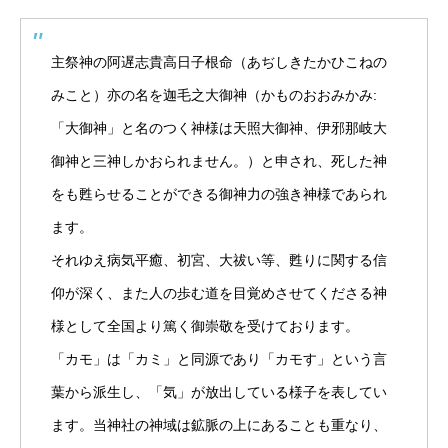
主祭神の阿遅志貴高日子根命（あぢしきたかひこねの
みこと）亦の名を迦毛之大御神（かものおおみかみ:
「大御神」と名のつく神様は天照大御神、伊邪那岐大
御神と三神しかおられません。）と申され、死した神
をも甦らせることができる御神力の強き神様であられ
ます。
それゆえ病気平癒、初宮、大祓い等、甦りに関する信
仰が深く、また人の歩む道を目覚めさせてくださる神
様として全国より篤く御崇敬を受けております。
「カモ」は「カミ」と同源であり「カモす」という言
葉から派生し、「気」が放出している様子を表してい
ます。当神社の神域は鉱脈の上にあることも重なり、