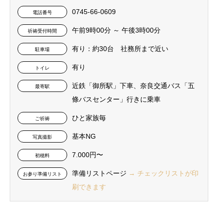
0745-66-0609
電話番号
午前9時00分 ～ 午後3時00分
祈祷受付時間
有り：約30台 社務所まで近い
駐車場
有り
トイレ
近鉄「御所駅」下車、奈良交通バス「五
最寄駅
條バスセンター」行きに乗車
ひと家族毎
ご祈祷
基本NG
写真撮影
7.000円〜
初穂料
準備リストページ
→ チェックリストが印
お参り準備リスト
刷できます