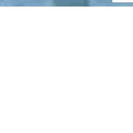
奈良県
高鴨神社でのお宮参り情報
奈良県
春日大社での七五三参り情報
奈良県
橿原神宮でのおまいり情報
新鮮なままに
いつまでも
懐かしさを
奈良県
高鴨神社でのお宮参り情報